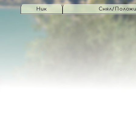
Ник
Снял/Полож