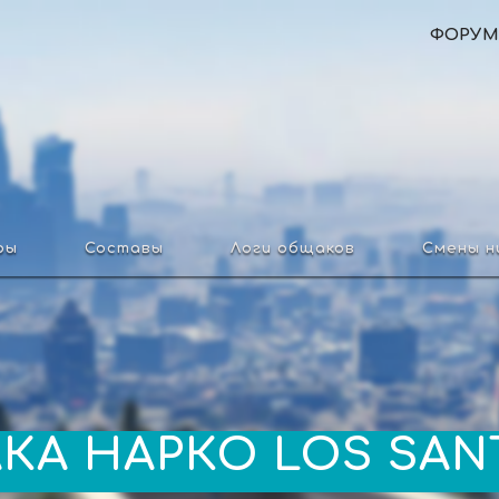
ФОРУМ
ры
Составы
Логи общаков
Смены н
АКА
НАРКО
LOS SAN