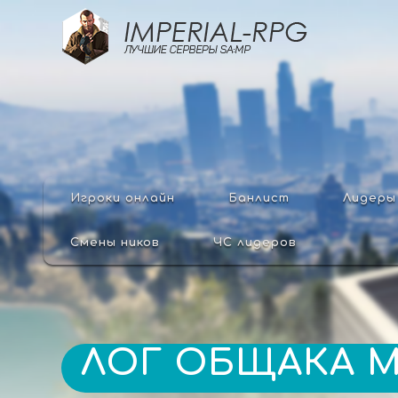
Игроки онлайн
Банлист
Лидеры
Смены ников
ЧС лидеров
ЛОГ ОБЩАКА
М