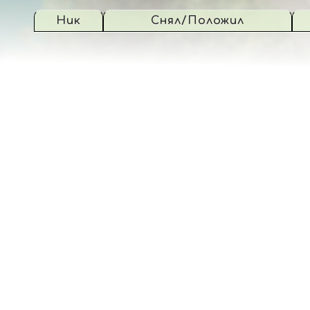
Ник
Снял/Положил