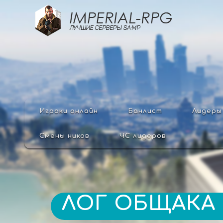
Игроки онлайн
Банлист
Лидеры
Смены ников
ЧС лидеров
ЛОГ ОБЩАКА