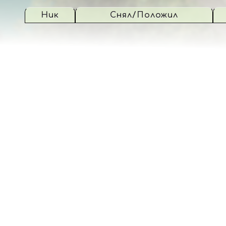
Ник
Снял/Положил