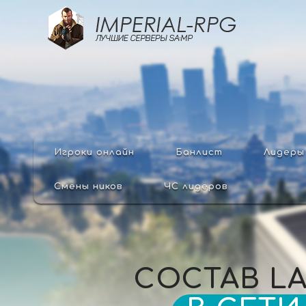
Игроки онлайн
Банлист
Лидеры
Смены ников
ЧС лидеров
СОСТАВ
L